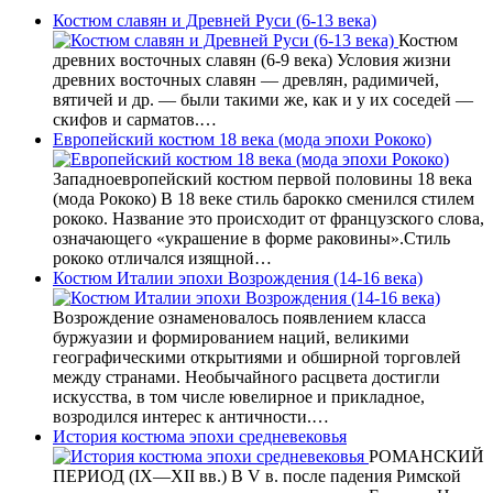
Костюм славян и Древней Руси (6-13 века)
Костюм
древних восточных славян (6-9 века) Условия жизни
древних восточных славян — древлян, радимичей,
вятичей и др. — были такими же, как и у их соседей —
скифов и сарматов.…
Европейский костюм 18 века (мода эпохи Рококо)
Западноевропейский костюм первой половины 18 века
(мода Рококо) В 18 веке стиль барокко сменился стилем
рококо. Название это происходит от французского слова,
означающего «украшение в форме раковины».Стиль
рококо отличался изящной…
Костюм Италии эпохи Возрождения (14-16 века)
Возрождение ознаменовалось появлением класса
буржуазии и формированием наций, великими
географическими открытиями и обширной торговлей
между странами. Необычайного расцвета достигли
искусства, в том числе ювелирное и прикладное,
возродился интерес к античности.…
История костюма эпохи средневековья
РОМАНСКИЙ
ПЕРИОД (IX—XII вв.) В V в. после падения Римской