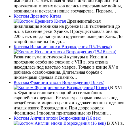
империи началась новая эпоха в истории Европы. На
протяжении многих веков велись непрерывные войны,
возникали и исчезали новые государства. Первым…
Костюм Древнего Китая
Древнекитайская
цивилизация возникла на рубеже II-III тысячелетий до
н.э. в бассейне реки Хуанхэ. Просуществовала она до
220 г. н.э. когда наступило крушение империи Хань. До
второй половины I в. до…
Костюм Испании эпохи Возрождения (15-16 века)
Развитие гуманистической культуры в Испании
проходило особенно сложно: с VIII в. эта страна
находилась под властью мавров. Только в конце XV в.
добилась освобождения. Длительная борьба с
иноземцами сделала Испанию…
Костюм Франции эпохи Возрождения (16 век)
В XVI
в. Франция становится одной из сильнейших
европейских держав. Ее культура формировалась под
воздействием мировоззрения и художественных идеалов
итальянского Возрождения. При дворе короля
Франциска I творили приглашенные из Италии…
Костюм Англии эпохи Возрождения (16 век)
В XVI в.