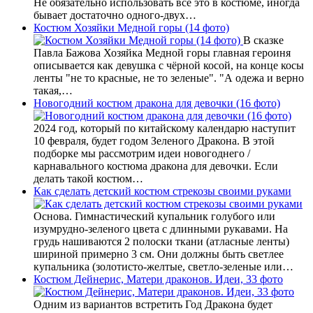
Не обязательно использовать всё это в костюме, иногда
бывает достаточно одного-двух…
Костюм Хозяйки Медной горы (14 фото)
В сказке
Павла Бажова Хозяйка Медной горы главная героиня
описывается как девушка с чёрной косой, на конце косы
ленты "не то красные, не то зеленые". "А одежа и верно
такая,…
Новогодний костюм дракона для девочки (16 фото)
2024 год, который по китайскому календарю наступит
10 февраля, будет годом Зеленого Дракона. В этой
подборке мы рассмотрим идеи новогоднего /
карнавального костюма дракона для девочки. Если
делать такой костюм…
Как сделать детский костюм стрекозы своими руками
Основа. Гимнастический купальник голубого или
изумрудно-зеленого цвета с длинными рукавами. На
грудь нашиваются 2 полоски ткани (атласные ленты)
шириной примерно 3 см. Они должны быть светлее
купальника (золотисто-желтые, светло-зеленые или…
Костюм Дейнерис, Матери драконов. Идеи, 33 фото
Одним из вариантов встретить Год Дракона будет