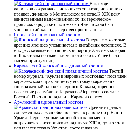
В одежде
калмыков сохранялось историческое наследие воинов-
предков, живших в Монгольском ханстве.К XIX веку
единственным напоминанием об их героическом
прошлом, о родстве с потомками Чингисхана был
монгольский халат — верхняя простеганная…
Японский национальный костюм
Впервые о костюме
древних японцев упоминается в китайских летописях. В
них рассказывается о японской царице Химико, которая
в III в. стояла во главе племенного союза. У нее была
тысяча прислужниц.…
Карачаевский женский праздничный костюм
Третий
номер журнала "Куклы в народных костюмах" посвящен
карачаевскому праздничному костюму (карачаевцы -
тюркоязычный народ Северного Кавказа, коренное
население республики Карачаево-Черкесия в составе
России). Платки попадали в Карачай со всех…
Армянский национальный костюм
Древние предки
современных армян обосновались в районе озер Ван и
Урмии. Первые упоминания об этих племенах
встречаются в ассирийских надписях XIII в, до н.э.: там
называется страна Уруатри, состоявшая из…